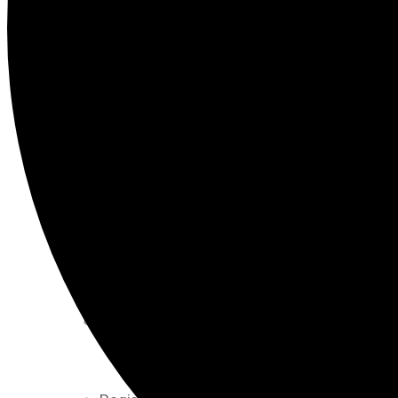
Segnaletica di sicurezza
Medicina del Lavoro
Defibrillatore DAE
Cassetta di primo soccorso – Pacchetto di
Servizi ambientali per aziende