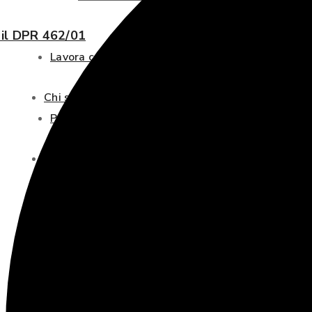
o il DPR 462/01
Lavora con noi
Chi siamo
Prevital Point
News
Calendario corsi
Calendario corsi
News
Normative
Contatti