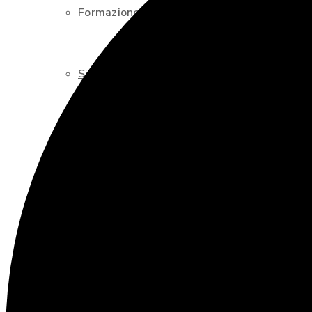
Formazione sicurezza sul lavoro
Sicurezza sul Lavoro
RSPP Esterno
Gestione Antincendio
Igiene alimentare – HACCP