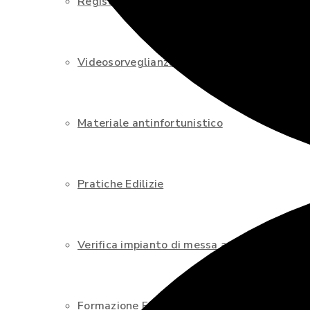
Registro trattamento dati (GDPR)
Videosorveglianza
Materiale antinfortunistico
Pratiche Edilizie
Verifica impianto di messa a terra: obblighi
Formazione Finanziata – FonARCom