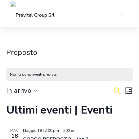
Preposto
Non ci sono eventi previsti.
E
In arrivo
E
C
L
e
S
v
i
v
r
Ultimi eventi | Eventi
s
e
c
e
t
l
e
a
a
n
e
MAG
Maggio 18 | 2:00 pm
-
6:00 pm
n
18
z