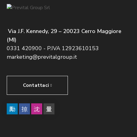
g
e
a
v
z
Via J.F. Kennedy, 29 – 20023 Cerro Maggiore
i
i
(MI)
o
0331 420900 - P.IVA 12923610153
s
marketing@previtalgroup.it
n
t
e
e
Contattaci
N
a
v