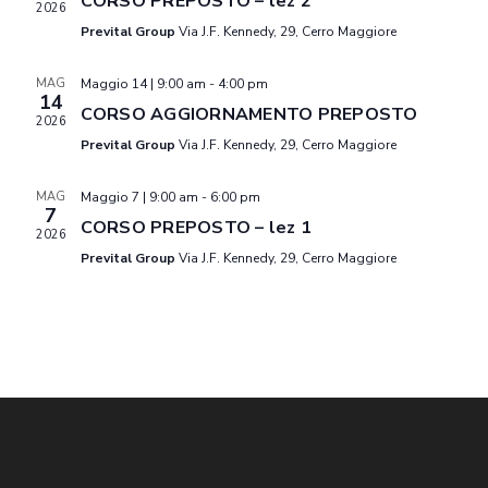
t
CORSO PREPOSTO – lez 2
2026
i
Prevital Group
Via J.F. Kennedy, 29, Cerro Maggiore
t
o
o
n
V
MAG
Maggio 14 | 9:00 am
-
4:00 pm
i
14
a
CORSO AGGIORNAMENTO PREPOSTO
2026
i
R
l
Prevital Group
Via J.F. Kennedy, 29, Cerro Maggiore
a
s
i
MAG
Maggio 7 | 9:00 am
-
6:00 pm
d
7
t
CORSO PREPOSTO – lez 1
a
2026
c
e
Prevital Group
Via J.F. Kennedy, 29, Cerro Maggiore
t
a
e
N
.
a
r
v
c
i
a