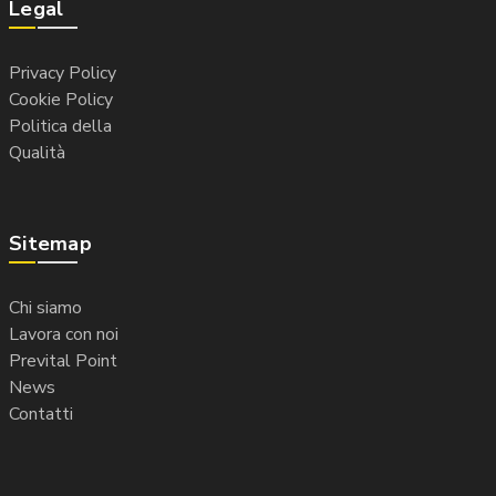
i
Legal
g
Privacy Policy
Cookie Policy
a
Politica della
Qualità
z
i
Sitemap
o
Chi siamo
n
Lavora con noi
Prevital Point
e
News
Contatti